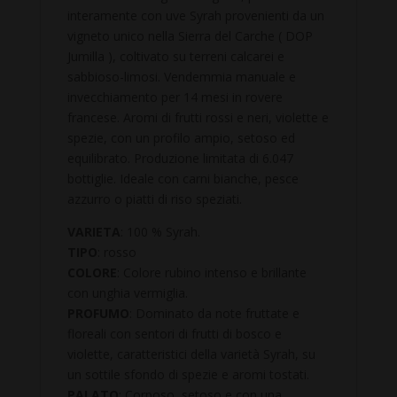
interamente con uve Syrah provenienti da un
vigneto unico nella Sierra del Carche ( DOP
Jumilla ), coltivato su terreni calcarei e
sabbioso-limosi. Vendemmia manuale e
invecchiamento per 14 mesi in rovere
francese. Aromi di frutti rossi e neri, violette e
spezie, con un profilo ampio, setoso ed
equilibrato. Produzione limitata di 6.047
bottiglie. Ideale con carni bianche, pesce
azzurro o piatti di riso speziati.
VARIETA
: 100 % Syrah.
TIPO
: rosso
COLORE
: Colore rubino intenso e brillante
con unghia vermiglia.
PROFUMO
: Dominato da note fruttate e
floreali con sentori di frutti di bosco e
violette, caratteristici della varietà Syrah, su
un sottile sfondo di spezie e aromi tostati.
PALATO
: Corposo, setoso e con una