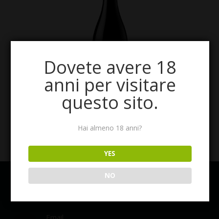
Dovete avere 18
anni per visitare
questo sito.
Hai almeno 18 anni?
YES
NO
BODEGONE
IL GUSTO DELL’ECCELLENZA
Email