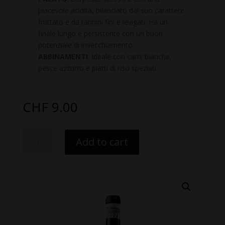
piacevole acidità, bilanciato dal suo carattere
fruttato e da tannini fini e levigati. Ha un
finale lungo e persistente con un buon
potenziale di invecchiamento.
ABBINAMENTI
: Ideale con carni bianche,
pesce azzurro e piatti di riso speziati.
CHF
9.00
Altico
Add to cart
2021
quantity