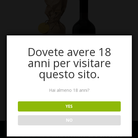
Dovete avere 18
anni per visitare
questo sito.
Hai almeno 18 anni?
YES
NO
BODEGONE
IL GUSTO DELL’ECCELLENZA