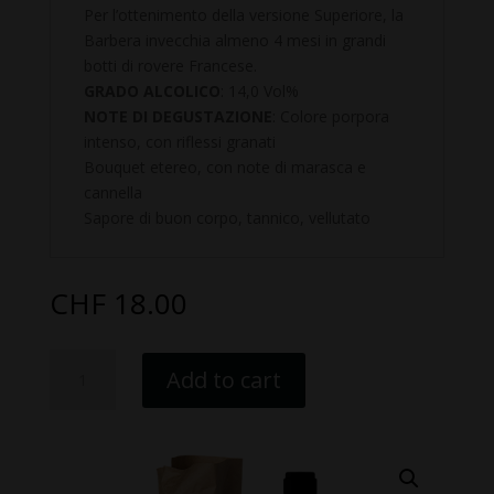
Per l’ottenimento della versione Superiore, la
Barbera invecchia almeno 4 mesi in grandi
botti di rovere Francese.
GRADO ALCOLICO
: 14,0 Vol%
NOTE DI DEGUSTAZIONE
: Colore porpora
intenso, con riflessi granati
Bouquet etereo, con note di marasca e
cannella
Sapore di buon corpo, tannico, vellutato
CHF
18.00
Barbera
Add to cart
D’alba
DOC
Superiore
quantity