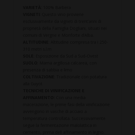
VARIETÀ
: 100% Barbera
VIGNETI
: Questo vino proviene
esclusivamente da vigneti di trent’anni di
proprietà della Famiglia Dogliani, situati nei
comuni di Vergne e Monforte d’Alba.
ALTITUDINE
: Altitudine compresa tra i 250-
310 metri s.l.m
SOLE
: Esposizione da Sud a Sud-Ovest
SUOLO
: Marna argillosa calcarea, con
presenza di sabbia e limo
COLTIVAZIONE
: Tradizionale con potatura
alla Guyot
TECNICHE DI VINIFICAZIONE E
AFFINAMENTO:
Con una media
macerazione, le prime fasi della vinificazione
avvengono in vasche di acciaio a
temperatura controllata. Successivamente
segue la fermentazione malolattica in
cemento, prima dell affinamento in legno.