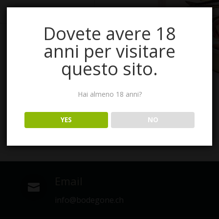
Dovete avere 18
anni per visitare
questo sito.
Hai almeno 18 anni?
YES
NO
Email

info@bodegone.ch