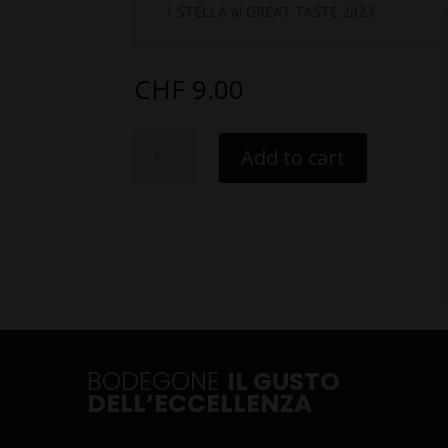
1 STELLA al GREAT TASTE 2023
CHF
9.00
Bocconcini
Add to cart
di
acciughe
e
formaggio
quantity
BODEGONE
IL GUSTO
DELL’ECCELLENZA