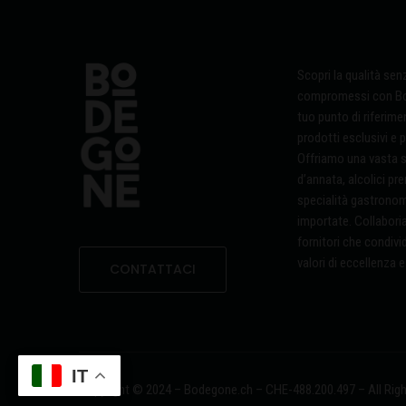
Scopri la qualità sen
compromessi con Bo
tuo punto di riferime
prodotti esclusivi e p
Offriamo una vasta se
d’annata, alcolici pr
specialità gastrono
importate. Collabor
fornitori che condivi
valori di eccellenza e
CONTATTACI
IT
Copyright © 2024 – Bodegone.ch –
CHE-488.200.497 –
All Rig