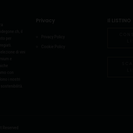
Privacy
Il LISTINO
za
degone.ch, il
CON
Privacy Policy
nto per
L
regiati.
Cookie Policy
lezione di vini
emium e
SCA
miche
L
iamo con
dono i nostri
 sostenibilità.
ht Reserved