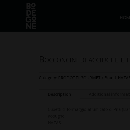
HOM
Bocconcini di acciughe e 
Category:
PRODOTTI GOURMET
Brand:
HAZA
Description
Additional informa
Cubetti di formaggio affumicato di Pría (Llan
acciughe
HAZAS.