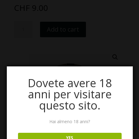
CHF
9.00
Filetti
Add to cart
di
tonno
bianco
-
Hansa
quantity
Dovete avere 18
anni per visitare
questo sito.
Hai almeno 18 anni?
YES