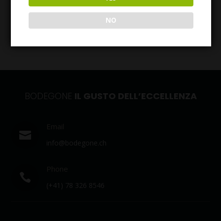
NO
BODEGONE
IL GUSTO DELL’ECCELLENZA
Email

info@bodegone.ch
Phone

(+41) 78 326 8546