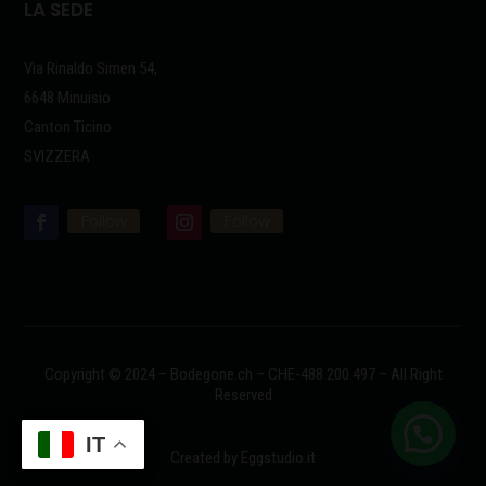
LA SEDE
Via Rinaldo Simen 54,
6648 Minuisio
Canton Ticino
SVIZZERA
Follow
Follow
Copyright © 2024 – Bodegone.ch –
CHE-488.200.497 –
All Right
Reserved
IT
Created by Eggstudio.it