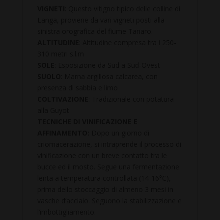
VIGNETI
: Questo vitigno tipico delle colline di
Langa, proviene da vari vigneti posti alla
sinistra orografica del fiume Tanaro.
ALTITUDINE
: Altitudine compresa tra i 250-
310 metri s.l.m
SOLE
: Esposizione da Sud a Sud-Ovest
SUOLO
: Marna argillosa calcarea, con
presenza di sabbia e limo
COLTIVAZIONE
: Tradizionale con potatura
alla Guyot
TECNICHE DI VINIFICAZIONE E
AFFINAMENTO:
Dopo un giorno di
criomacerazione, si intraprende il processo di
vinificazione con un breve contatto tra le
bucce ed il mosto. Segue una fermentazione
lenta a temperatura controllata (14-16°C),
prima dello stoccaggio di almeno 3 mesi in
vasche d’acciaio. Seguono la stabilizzazione e
l’imbottigliamento.