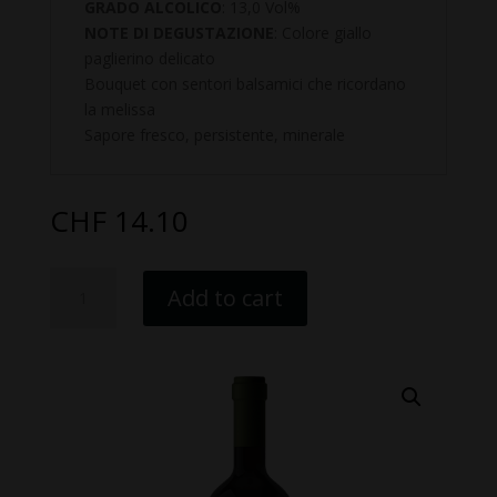
GRADO ALCOLICO
: 13,0 Vol%
NOTE DI DEGUSTAZIONE
: Colore giallo
paglierino delicato
Bouquet con sentori balsamici che ricordano
la melissa
Sapore fresco, persistente, minerale
CHF
14.10
Langhe
Add to cart
Arneis
DOC
quantity