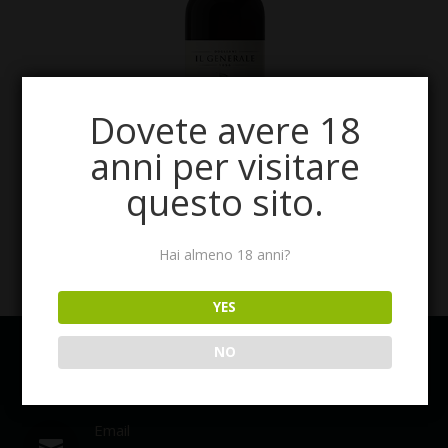
Dovete avere 18
anni per visitare
questo sito.
Hai almeno 18 anni?
YES
NO
BODEGONE
IL GUSTO DELL’ECCELLENZA
Email
