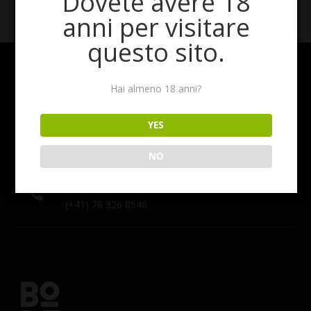
Dovete avere 18
anni per visitare
questo sito.
BODEGONE
IL GUSTO DELL’ECCELLENZA
Hai almeno 18 anni?
Email
YES

info@bodegone.ch
NO
Phone

(+41) 78 326 8546