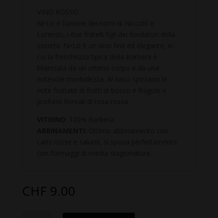
VINO ROSSO
Ni•Lo è l’unione dei nomi di Niccolò e
Lorenzo, i due fratelli figli dei fondatori della
società. Ni•Lo è un vino fine ed elegante, in
cui la freschezza tipica della Barbera è
bilanciata da un ottimo corpo e da una
notevole morbidezza. Al naso spiccano le
note fruttate di frutti di bosco e fragole e
profumi floreali di rosa rossa.
VITIGNO
: 100% Barbera
ABBINAMENTI
: Ottimo abbinamento con
carni rosse e salumi, si sposa perfettamente
con formaggi di media stagionatura.
CHF
9.00
Piemonte