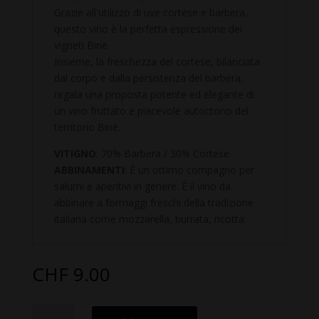
Grazie all'utilizzo di uve cortese e barbera,
questo vino è la perfetta espressione dei
vigneti Binè.
Insieme, la freschezza del cortese, bilanciata
dal corpo e dalla persistenza del barbera,
regala una proposta potente ed elegante di
un vino fruttato e piacevole autoctono del
territorio Binè.
VITIGNO
: 70% Barbera / 30% Cortese
ABBINAMENTI
: È un ottimo compagno per
salumi e aperitivi in ​​genere. È il vino da
abbinare a formaggi freschi della tradizione
italiana come mozzarella, burrata, ricotta.
CHF
9.00
Piemonte