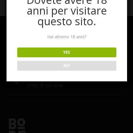
anni per visitare
questo sito.
BODEGONE
IL GUSTO DELL’ECCELLENZA
Hai almeno 18 anni?
Email
YES

info@bodegone.ch
NO
Phone

(+41) 78 326 8546