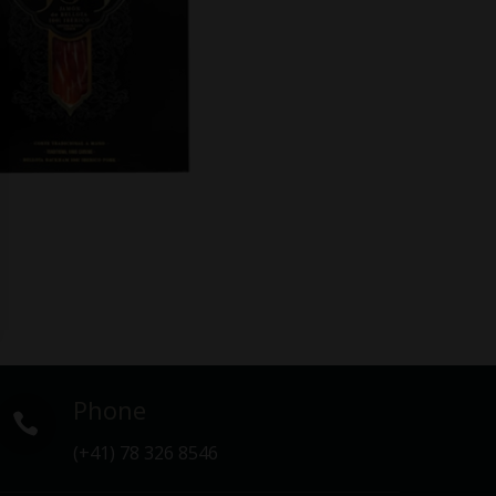
Phone

(+41) 78 326 8546