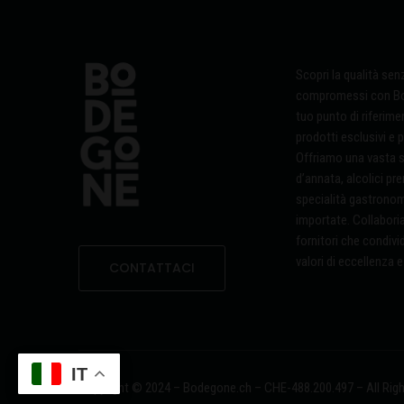
Scopri la qualità sen
compromessi con Bo
tuo punto di riferime
prodotti esclusivi e p
Offriamo una vasta se
d’annata, alcolici pr
specialità gastrono
importate. Collabor
fornitori che condivi
valori di eccellenza e
CONTATTACI
IT
Copyright © 2024 – Bodegone.ch –
CHE-488.200.497 –
All Rig