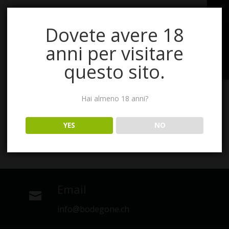
Dovete avere 18
anni per visitare
questo sito.
Hai almeno 18 anni?
YES
NO
Email

info@bodegone.ch