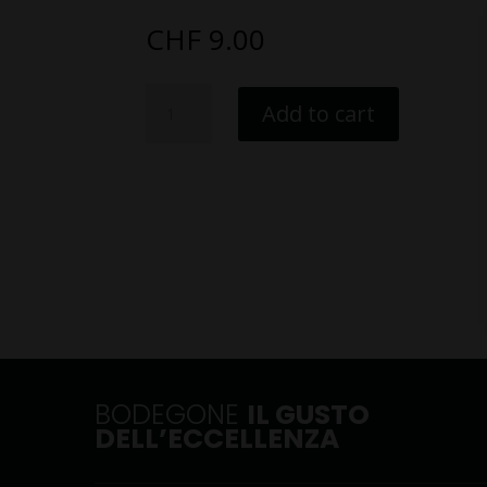
CHF
9.00
Prosciutto
Add to cart
di
spalla
iberico
100%
ghianda
-
Tagliato
a
mano
quantity
BODEGONE
IL GUSTO
DELL’ECCELLENZA