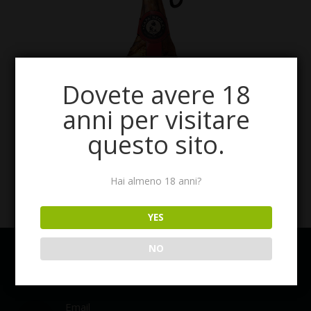
Dovete avere 18
anni per visitare
questo sito.
Hai almeno 18 anni?
YES
NO
BODEGONE
IL GUSTO DELL’ECCELLENZA
Email