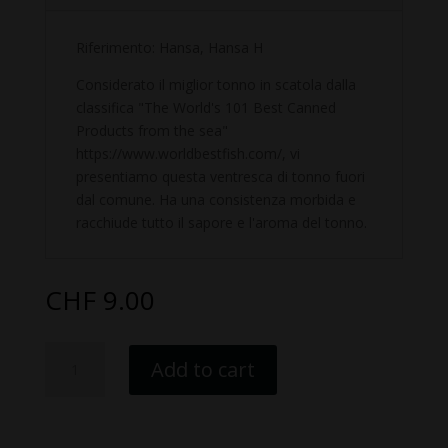
Riferimento: Hansa, Hansa H
Considerato il miglior tonno in scatola dalla
classifica "The World's 101 Best Canned
Products from the sea"
https://www.worldbestfish.com/, vi
presentiamo questa ventresca di tonno fuori
dal comune. Ha una consistenza morbida e
racchiude tutto il sapore e l'aroma del tonno.
CHF
9.00
Ventresca
Add to cart
di
tonno
pinna
gialla