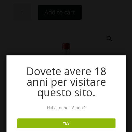
Vermouth
Add to cart
Carcheleto
quantity
Dovete avere 18
anni per visitare
questo sito.
Hai almeno 18 anni?
YES