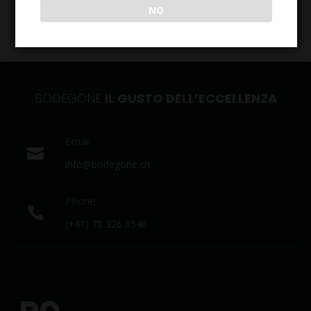
NO
BODEGONE
IL GUSTO DELL’ECCELLENZA
Email

info@bodegone.ch
Phone

(+41) 78 326 8546