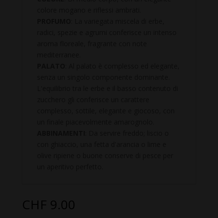
colore mogano e riflessi ambrati.
PROFUMO
: La variegata miscela di erbe,
radici, spezie e agrumi conferisce un intenso
aroma floreale, fragrante con note
mediterranee.
PALATO
: Al palato è complesso ed elegante,
senza un singolo componente dominante.
L'equilibrio tra le erbe e il basso contenuto di
zucchero gli conferisce un carattere
complesso, sottile, elegante e giocoso, con
un finale piacevolmente amarognolo.
ABBINAMENTI
: Da servire freddo; liscio o
con ghiaccio, una fetta d'arancia o lime e
olive ripiene o buone conserve di pesce per
un aperitivo perfetto.
CHF
9.00