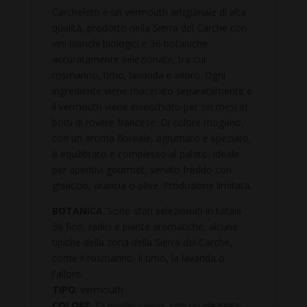
Carcheleto è un vermouth artigianale di alta
qualità, prodotto nella Sierra del Carche con
vini bianchi biologici e 36 botaniche
accuratamente selezionate, tra cui
rosmarino, timo, lavanda e alloro. Ogni
ingrediente viene macerato separatamente e
il vermouth viene invecchiato per sei mesi in
botti di rovere francese. Di colore mogano,
con un aroma floreale, agrumato e speziato,
è equilibrato e complesso al palato. Ideale
per aperitivi gourmet, servito freddo con
ghiaccio, arancia o olive. Produzione limitata.
BOTANICA
: Sono stati selezionati in totale
36 fiori, radici e piante aromatiche, alcune
tipiche della zona della Sierra del Carche,
come il rosmarino, il timo, la lavanda o
l'alloro.
TIPO
: vermouth
COLORE
: Di medio corpo, con un elegante